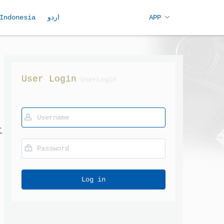
Indonesia
اردو
APP
User Login
UserLogin
Log in